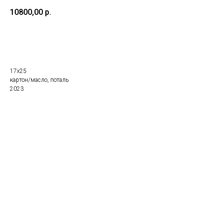
10800,00
р.
Купить
17х25
картон/масло, поталь
2023