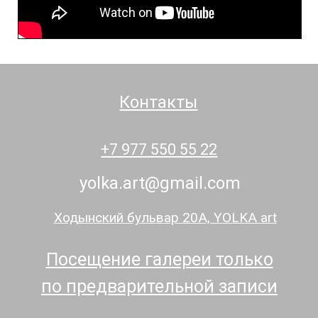
Контакты
+7 977 550 55 22
yolka.art@gmail.com
Ходынский бульвар 20А, YOLKA art
Посещение галереи только
по предварительной записи
*Meta признана экстремистской организацией в России.
Политика конфиденциальности
Оферта