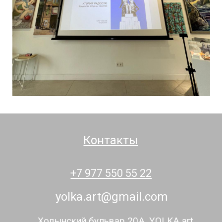
Контакты
+7 977 550 55 22
yolka.art@gmail.com
Ходынский бульвар 20А, YOLKA art
Посещение галереи только
по предварительной записи
*Meta признана экстремистской организацией в России.