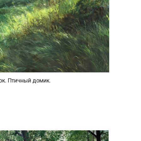
ичный домик.
вильон «Грот»