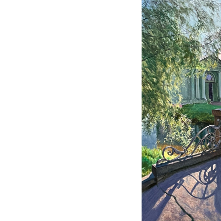
Гатчинский парк. Павиль
70х70
холст/масло
2025