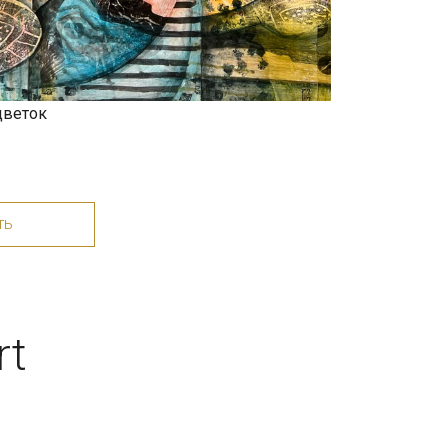
цветок
Объединение YOLKA art
ть