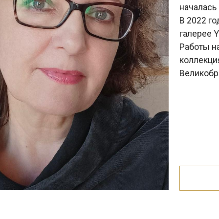
галерее YOLKA art.
Работы находятся в ч
коллекциях в России, 
Великобритании, Авст
Видео
A art