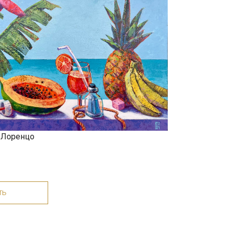
-Лоренцо
ть