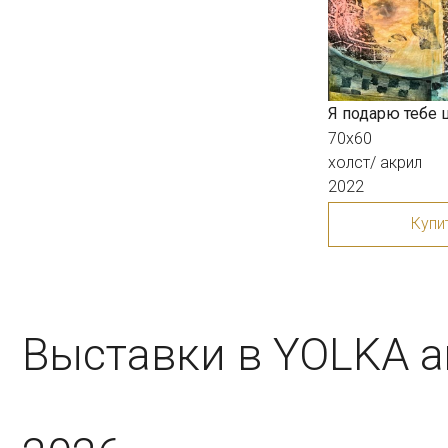
Выставки в YOLKA art
2026
Я подарю тебе 
70х60
холст/ акрил
2022
10/06
«Бре-ке-ке»
Купи