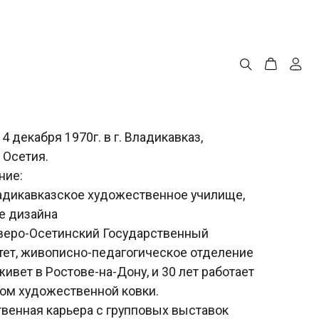
0г. в г. Владикавказ,
ое художественное училище,
ский Государственный
но-педагогическое отделение
ове-на-Дону, и 30 лет работает
венной ковки.
ра с групповых выставок
ервая персональная выставка в