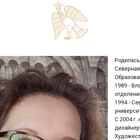
Родилась 4 декабря 197
Северная Осетия.
Образование:
1989 - Владикавказск
отделение дизайна
1994 - Северо-Осетин
университет, живопис
С 2004 г. живет в Рост
дизайнером художест
Художественная карье
началась в 2018 г.
В 2022 году прошла п