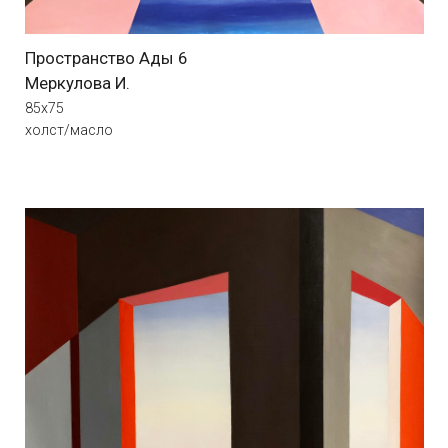
Небеса
Ефимова К.
70х70
холст/акрил