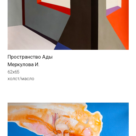
Тюльпан
Ефимова К.
70х70
холст/акрил
Контакты
+7 977 550 55 22
yolka.art@gmail.com