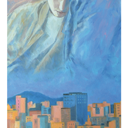
На рассвете
Пакина Е.
60х50
холст/масло