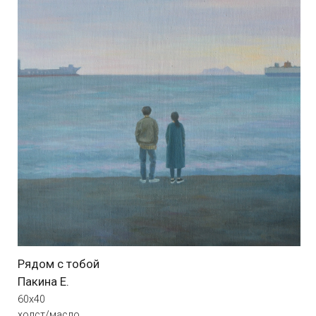
Закатно-аперольное
Бородинова Е.
80х75
холст/масло