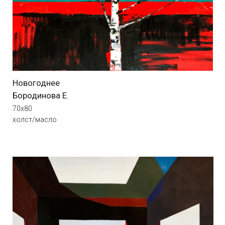
Меркулова И.
85x75
холст/масло