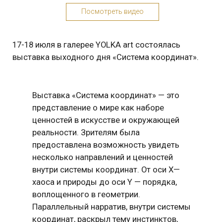
17-18 июля в галерее YOLKA art состоялась
выставка выходного дня «Система координат».
Выставка «Система координат» — это
представление о мире как наборе
ценностей в искусстве и окружающей
реальности. Зрителям была
предоставлена возможность увидеть
несколько направлений и ценностей
внутри системы координат. От оси X—
хаоса и природы до оси Y — порядка,
воплощенного в геометрии.
Параллельный нарратив, внутри системы
координат, раскрыл тему инстинктов,
любови и гармонии. Эта ось разделяет
внутренний мир человека на животное и
божественное начала.
В данном проекте приняли участие пять
художников Елизавета Бородинова,