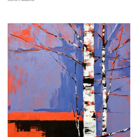
Новогоднее
Бородинова Е.
70х80
холст/масло