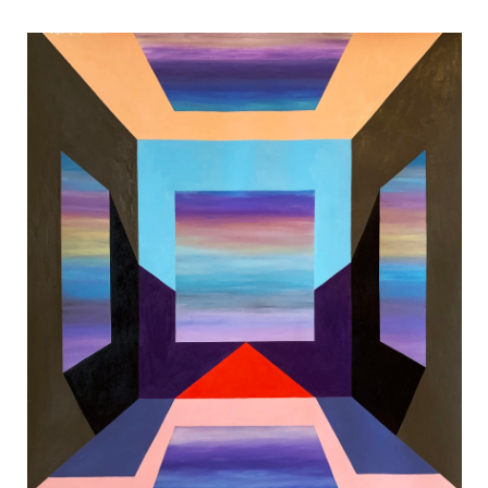
Пространство Ады
Меркулова И.
62x65
холст/масло