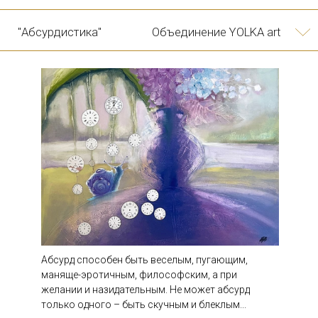
"На картошку!"
Екатерина Ващинская
Абсурд способен быть веселым, пугающим,
маняще-эротичным, философским, а при
желании и назидательным. Не может абсурд
10/04
только одного – быть скучным и блеклым...