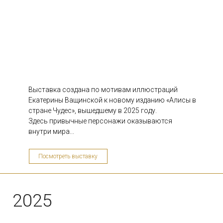
Зелёный квадрат
Объединение YOLKA art
Выставка создана по мотивам иллюстраций
...
Екатерины Ващинской к новому изданию «Алисы в
стране Чудес», вышедшему в 2025 году.
Здесь привычные персонажи оказываются
10/03
внутри мира...
Посмотреть выставку
Арт-проект