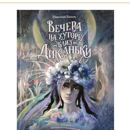
Выставки в YOLKA art
2026
«Бре-ке-ке»
Объединение YOLKA art