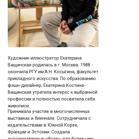
Художник-иллюстратор Екатерина
Ващинская родилась в г. Москва. 1988 -
окончила РГУ им.А.Н. Косыгина, факультет
прикладного искусства. По образованию
фэшн-дизайнер, Екатерина Костина-
Ващинская утратила интерес к выбранной
профессии и полностью посвятила себя
живописи.
Принимала участие в многочисленных
выставках и биеннале. Сотрудничала с
издательствами в Южной Корее,
Франции и Эстонии. Создала
художественные образы для более чем
20 книг.
Преимущественно Костина-Ващинская
оформляет сказки. Ее манера очень
необычна, техника абсолютно уникальна.
В отличие от большинства
иллюстраторов, работающих с
графическим материалом, Екатерина