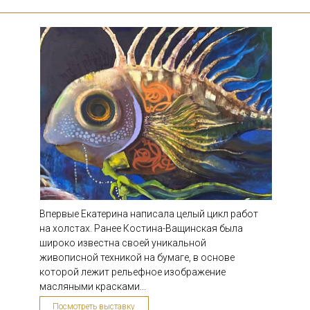
Контакты
+7 977 550 55 22
Впервые Екатерина написала целый цикл работ
yolka.art@gmail.com
на холстах. Ранее Костина-Ващинская была
широко известна своей уникальной
Ходынский бульвар 20А, YOLKA art
живописной техникой на бумаге, в основе
которой лежит рельефное изображение
Посещение галереи только
масляными красками...
Посмотреть выставку