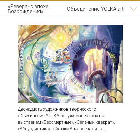
2024
"Сказки Андерсена"
Объединение YOLKA art
10/12
Двенадцать художников творческого
...
объединения YOLKA art, уже известных по
выставкам «Бессмертные», «Зеленый квадрат»,
«Абсурдистика», «Сказки Андерсена» и т.д...
Арт-проект