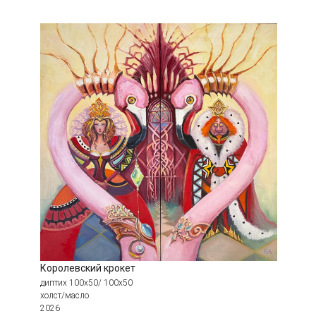
Книги
«Приключения Алисы в стране
Л. Кэролл
чудес» и «Алиса в Зазеркалье»
Королевский крокет
диптих 100х50/ 100х50
холст/масло
2026